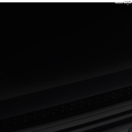
预约试驾
去App购
车